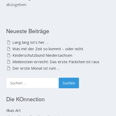
abzugeben.
Neueste Beiträge
Lang lang ist’s her …
Was mit der Zeit so kommt – oder nicht.
Kinderschutzbund Niedersachsen
Meilenstein erreicht: Das erste Päckchen ist raus
Der erste Monat ist rum …
S
u
c
h
Die KOnnection
e
n
Ilkas Art
n