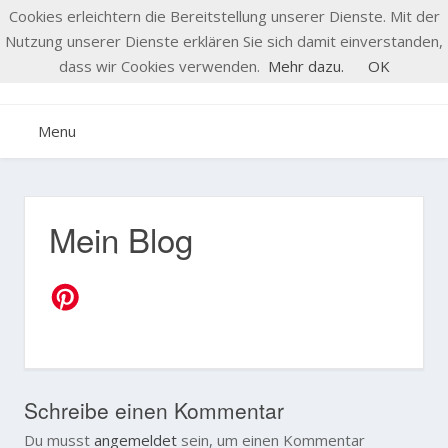
S
Cookies erleichtern die Bereitstellung unserer Dienste. Mit der
k
Bastel-Ide
Nutzung unserer Dienste erklären Sie sich damit einverstanden,
i
dass wir Cookies verwenden.
Mehr dazu.
OK
p
t
Menu
o
c
o
n
Mein Blog
t
e
n
t
Schreibe einen Kommentar
Du musst
angemeldet
sein, um einen Kommentar