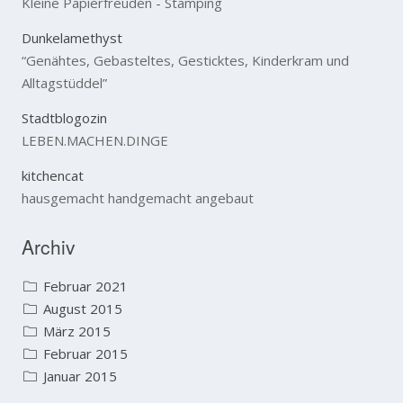
Kleine Papierfreuden - Stamping
a
c
Dunkelamethyst
h
:
“Genähtes, Gebasteltes, Gesticktes, Kinderkram und
Alltagstüddel”
Stadtblogozin
LEBEN.MACHEN.DINGE
kitchencat
hausgemacht handgemacht angebaut
Archiv
Februar 2021
August 2015
März 2015
Februar 2015
Januar 2015